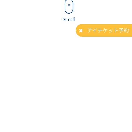
Scroll
アイチケット予約
INFORMATION
お知らせ
2026.07.30
【New】9月24日(木)は、午前診療いたします
2026.07.29
【New】8月20日(木)は、午前診療いたします
2025.12.18
【木曜休診日】2025年11月より木曜日休診となりました